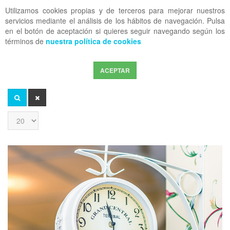
Utilizamos cookies propias y de terceros para mejorar nuestros
OFF CANVAS
servicios mediante el análisis de los hábitos de navegación. Pulsa
en el botón de aceptación si quieres seguir navegando según los
términos de
nuestra política de cookies
ACEPTAR
Introduzca
parte
del
BUSCAR
LIMPIAR
título
Cantidad
a
mostrar