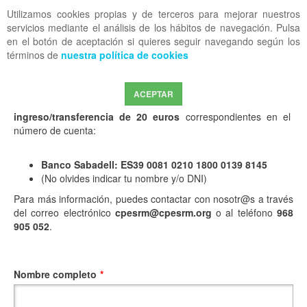
Utilizamos cookies propias y de terceros para mejorar nuestros
OFF CANVAS
servicios mediante el análisis de los hábitos de navegación. Pulsa
en el botón de aceptación si quieres seguir navegando según los
términos de
nuestra política de cookies
Cumplimenta el siguiente formulario para iniciar tu proceso de
traslado de expediente al colegio que desees. Una vez recibido,
procederemos a su tramitación.
ACEPTAR
Para poder procesar su petición deberá de realizar el
ingreso/transferencia de 20 euros
correspondientes en el
número de cuenta:
Banco Sabadell: ES39 0081 0210 1800 0139 8145
(No olvides indicar tu nombre y/o DNI)
Para más información, puedes contactar con nosotr@s a través
del correo electrónico
cpesrm@cpesrm.org
o al teléfono
968
905 052
.
Nombre completo
*