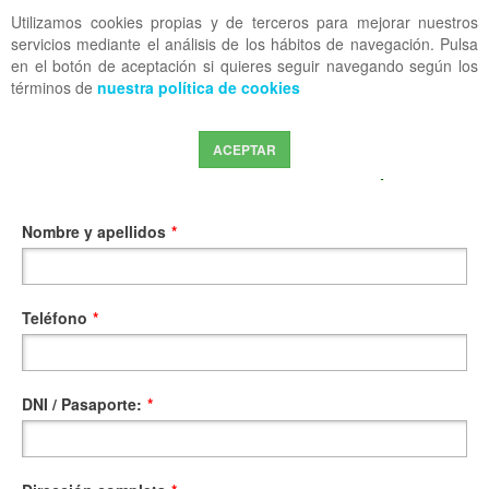
Utilizamos cookies propias y de terceros para mejorar nuestros
OFF CANVAS
servicios mediante el análisis de los hábitos de navegación. Pulsa
en el botón de aceptación si quieres seguir navegando según los
términos de
nuestra política de cookies
Formulario de solicitud de Alta como Amig@ del CPESRM
ACEPTAR
Datos personales
Nombre y apellidos
*
Teléfono
*
DNI / Pasaporte:
*