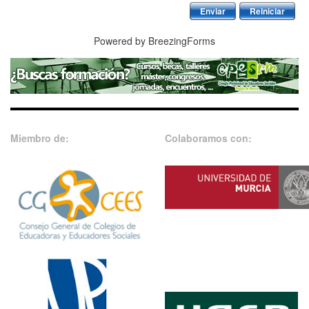
Enviar
Reiniciar
Powered by BreezingForms
Miembro de:
Colaboramos con: