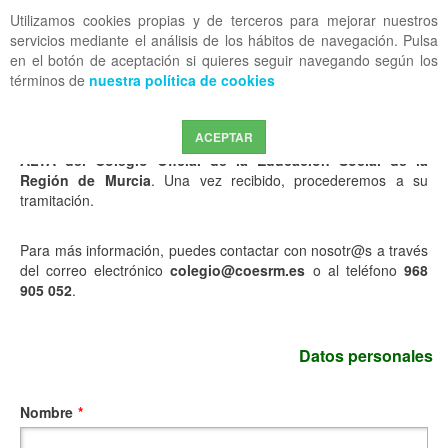
Utilizamos cookies propias y de terceros para mejorar nuestros
OFF CANVAS
servicios mediante el análisis de los hábitos de navegación. Pulsa
en el botón de aceptación si quieres seguir navegando según los
términos de
nuestra política de cookies
FORMULARIO DE ALTA EN EL COESRM
ACEPTAR
Cumplimenta el siguiente formulario para iniciar tu
proceso de
ALTA del Colegio Oficial de la Educación Social de la
Región de Murcia
. Una vez recibido, procederemos a su
tramitación.
Para más información, puedes contactar con nosotr@s a través
del correo electrónico
colegio@coesrm.es
o al teléfono
968
905 052
.
Datos personales
Nombre
*