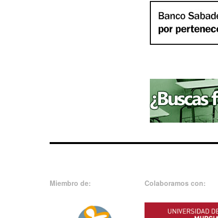
Miembro de:
Colaboramos con: