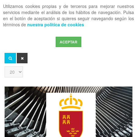
Utilizamos cookies propias y de terceros para mejorar nuestros
OFF CANVAS
servicios mediante el análisis de los hábitos de navegación. Pulsa
en el botón de aceptación si quieres seguir navegando según los
términos de
nuestra política de cookies
ACEPTAR
Introduzca
parte
del
BUSCAR
LIMPIAR
título
Cantidad
a
mostrar