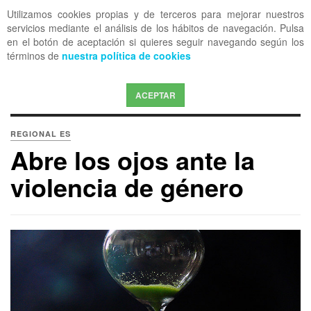
Utilizamos cookies propias y de terceros para mejorar nuestros
OFF CANVAS
servicios mediante el análisis de los hábitos de navegación. Pulsa
en el botón de aceptación si quieres seguir navegando según los
términos de
nuestra política de cookies
ACEPTAR
REGIONAL ES
Abre los ojos ante la
violencia de género