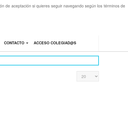
otón de aceptación si quieres seguir navegando según los términos de
CONTACTO
ACCESO COLEGIAD@S
Cantidad
a
mostrar