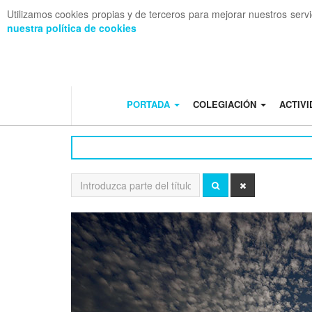
Utilizamos cookies propias y de terceros para mejorar nuestros serv
nuestra política de cookies
OFF CANVAS
PORTADA
COLEGIACIÓN
ACTIV
Introduzca
BUSCAR
LIMPIAR
parte
del
título