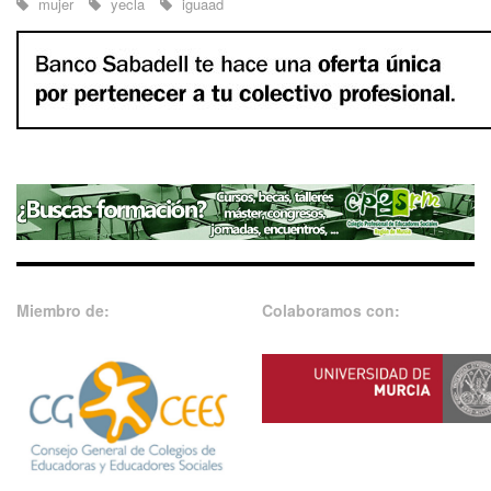
mujer
yecla
iguaad
Miembro de:
Colaboramos con: