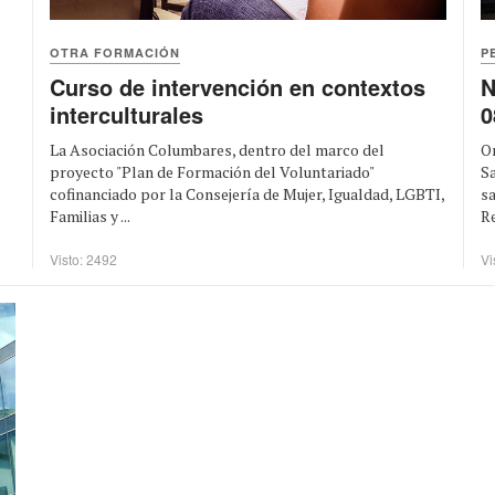
OTRA FORMACIÓN
P
Curso de intervención en contextos
N
interculturales
0
La Asociación Columbares, dentro del marco del
Or
proyecto "Plan de Formación del Voluntariado"
Sa
cofinanciado por la Consejería de Mujer, Igualdad, LGBTI,
sa
Familias y ...
Re
Visto: 2492
Vi