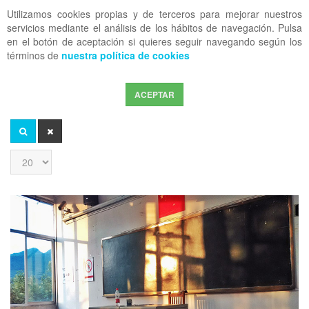
Utilizamos cookies propias y de terceros para mejorar nuestros
OFF CANVAS
servicios mediante el análisis de los hábitos de navegación. Pulsa
en el botón de aceptación si quieres seguir navegando según los
términos de
nuestra política de cookies
ACEPTAR
Introduzca
parte
del
BUSCAR
LIMPIAR
título
Cantidad
a
mostrar