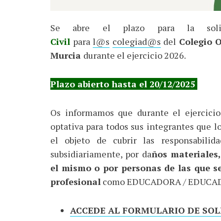
Se abre el plazo para la soli
Civil
para
l@s
colegiad@s
del
Colegio O
Murcia
durante el ejercicio 2026.
Plazo abierto hasta el 20/12/2025
Os informamos que durante el ejercici
optativa para todos sus integrantes que l
el objeto de cubrir las responsabili
subsidiariamente, por da
ños materiales,
el mismo o por personas de las que se
profesional
como EDUCADORA / EDUCAD
ACCEDE AL FORMULARIO DE SO