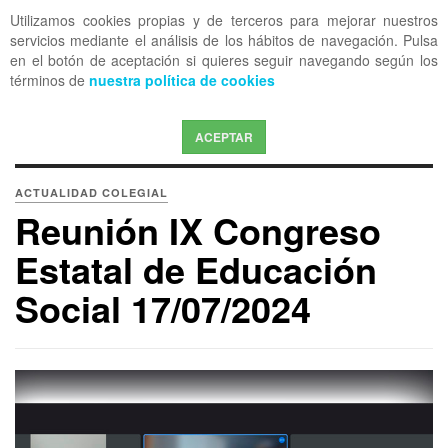
Utilizamos cookies propias y de terceros para mejorar nuestros
OFF CANVAS
servicios mediante el análisis de los hábitos de navegación. Pulsa
en el botón de aceptación si quieres seguir navegando según los
términos de
nuestra política de cookies
ACEPTAR
ACTUALIDAD COLEGIAL
Reunión IX Congreso
Estatal de Educación
Social 17/07/2024