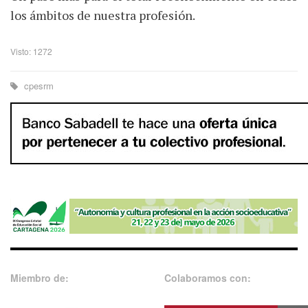
los ámbitos de nuestra profesión.
Visto: 1272
cpesrm
Miembro de:
Colaboramos con: