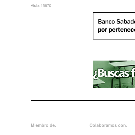
Visto: 15670
Miembro de:
Colaboramos con: