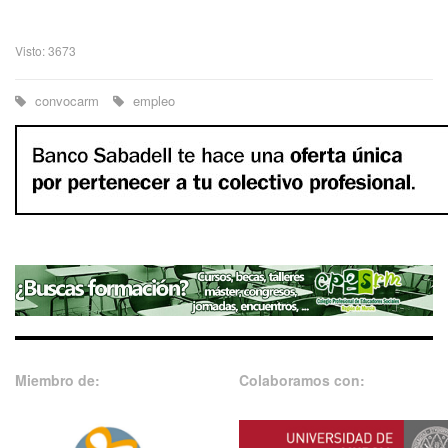
Visto: 3673
convocarm
empleo
Miembro de:
Colaboramos con: