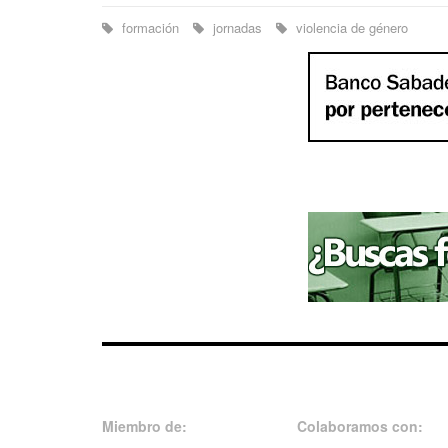
formación
jornadas
violencia de género
Miembro de:
Colaboramos con: