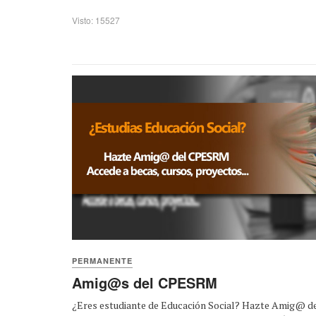
Visto: 15527
PERMANENTE
Amig@s del CPESRM
¿Eres estudiante de Educación Social? Hazte Amig@ d