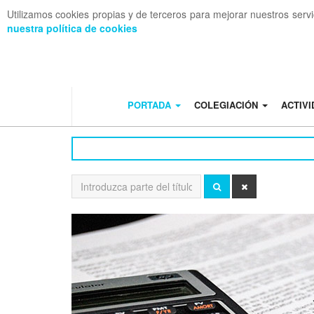
Utilizamos cookies propias y de terceros para mejorar nuestros serv
nuestra política de cookies
OFF CANVAS
PORTADA
COLEGIACIÓN
ACTIV
Introduzca
BUSCAR
LIMPIAR
parte
del
título