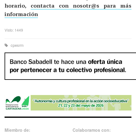
horario,
contacta con nosotr@s para más
información
Visto: 1449
cpesrm
Miembro de:
Colaboramos con: