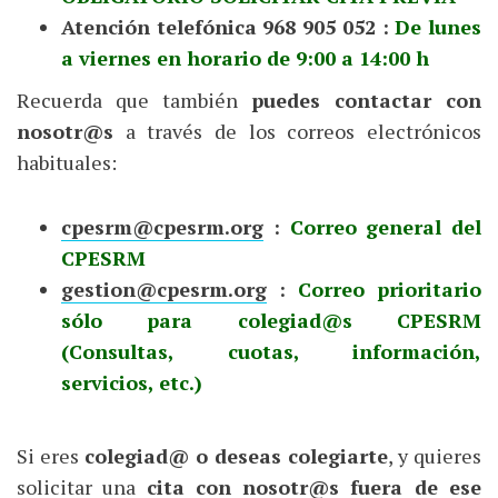
Atención telefónica 968 905 052 :
De lunes
a viernes en horario de 9:00 a 14:00 h
Recuerda que también
puedes contactar con
nosotr@s
a través de los correos electrónicos
habituales:
cpesrm@cpesrm.org
:
Correo general del
CPESRM
gestion@cpesrm.org
:
Correo prioritario
sólo para colegiad@s CPESRM
(Consultas, cuotas, información,
servicios, etc.)
Si eres
colegiad@ o deseas colegiarte
, y quieres
solicitar una
cita con nosotr@s fuera de ese