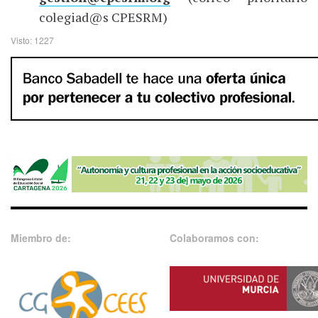
colegiad@s CPESRM)
Visto: 1227
Miembro de:
Colaboramos con: