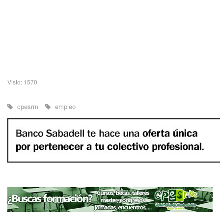
Visto: 1570
cpesrm
empleo