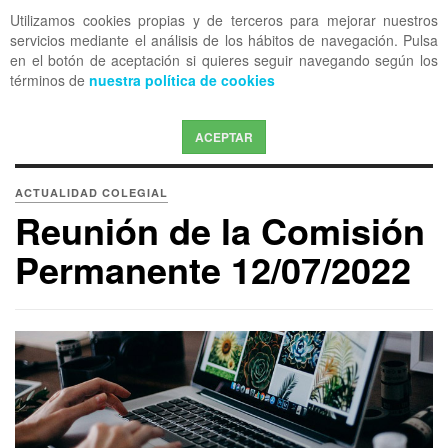
Utilizamos cookies propias y de terceros para mejorar nuestros
OFF CANVAS
servicios mediante el análisis de los hábitos de navegación. Pulsa
en el botón de aceptación si quieres seguir navegando según los
términos de
nuestra política de cookies
ACEPTAR
ACTUALIDAD COLEGIAL
Reunión de la Comisión
Permanente 12/07/2022