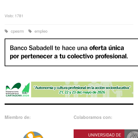
Visto: 1781
cpesrm
empleo
Miembro de:
Colaboramos con: