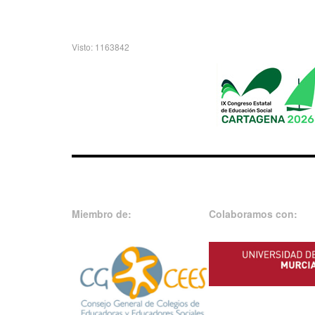
Visto: 1163842
Miembro de:
Colaboramos con: