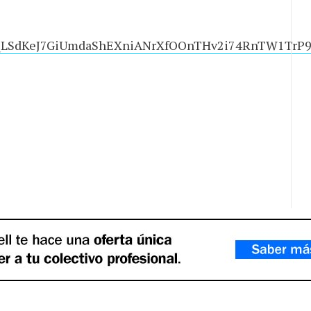
FAIpQLSdKeJ7GiUmdaShEXniANrXfOOnTHv2i74RnTW1TrP