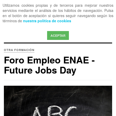
Utilizamos cookies propias y de terceros para mejorar nuestros
OFF CANVAS
servicios mediante el análisis de los hábitos de navegación. Pulsa
en el botón de aceptación si quieres seguir navegando según los
términos de
nuestra política de cookies
ACEPTAR
OTRA FORMACIÓN
Foro Empleo ENAE -
Future Jobs Day