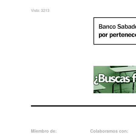
Visto: 3213
Miembro de:
Colaboramos con: