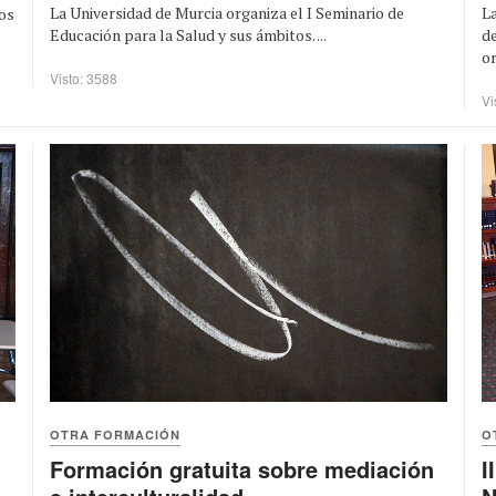
La Universidad de Murcia organiza el I Seminario de
La
ios
Educación para la Salud y sus ámbitos. ...
d
or
Visto: 3588
Vi
OTRA FORMACIÓN
O
Formación gratuita sobre mediación
I