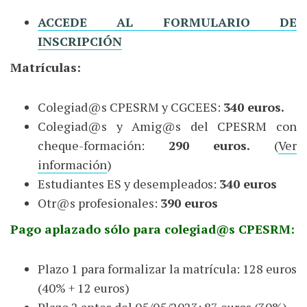
ACCEDE AL FORMULARIO DE
INSCRIPCIÓN
Matrículas:
Colegiad@s CPESRM y CGCEES:
340 euros.
Colegiad@s y Amig@s del CPESRM con
cheque-formación:
290 euros.
(
Ver
información
)
Estudiantes ES y desempleados:
340 euros
Otr@s profesionales:
390 euros
Pago aplazado sólo para colegiad@s CPESRM:
Plazo 1 para formalizar la matrícula: 128 euros
(40% + 12 euros)
Plazo 2 antes del 05/05/2023: 87 euros (30%)