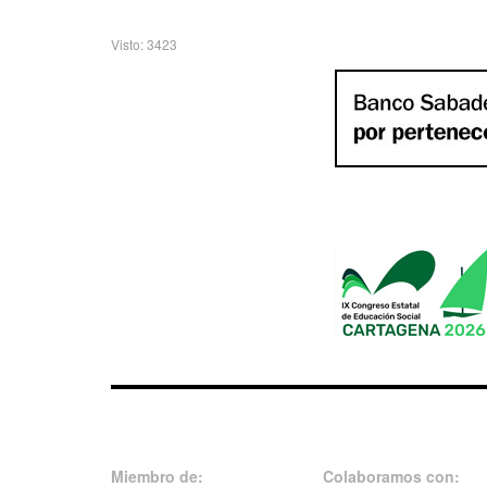
Visto: 3423
Miembro de:
Colaboramos con: