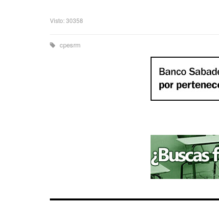
Visto: 30358
cpesrm