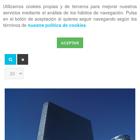
Utilizamos cookies propias y de terceros para mejorar nuestros
OFF CANVAS
servicios mediante el análisis de los hábitos de navegación. Pulsa
en el botón de aceptación si quieres seguir navegando según los
términos de
nuestra política de cookies
ACEPTAR
Introduzca
parte
del
BUSCAR
LIMPIAR
título
Cantidad
a
mostrar