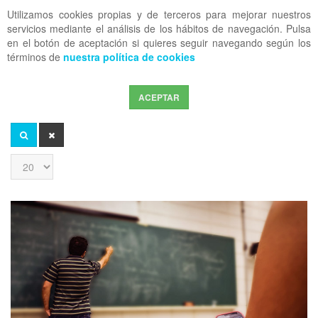
Utilizamos cookies propias y de terceros para mejorar nuestros
OFF CANVAS
servicios mediante el análisis de los hábitos de navegación. Pulsa
en el botón de aceptación si quieres seguir navegando según los
términos de
nuestra política de cookies
ACEPTAR
Introduzca
parte
del
BUSCAR
LIMPIAR
título
Cantidad
a
mostrar