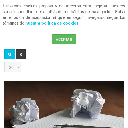
Utilizamos cookies propias y de terceros para mejorar nuestros
OFF CANVAS
servicios mediante el análisis de los hábitos de navegación. Pulsa
en el botón de aceptación si quieres seguir navegando según los
términos de
nuestra política de cookies
ACEPTAR
Introduzca
parte
del
BUSCAR
LIMPIAR
título
Cantidad
a
mostrar