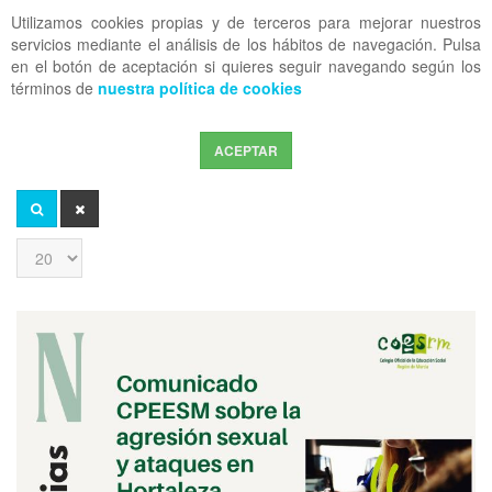
Utilizamos cookies propias y de terceros para mejorar nuestros
OFF CANVAS
servicios mediante el análisis de los hábitos de navegación. Pulsa
en el botón de aceptación si quieres seguir navegando según los
términos de
nuestra política de cookies
ACEPTAR
Introduzca
parte
del
BUSCAR
LIMPIAR
título
Cantidad
a
mostrar