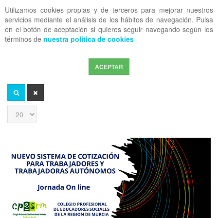
Utilizamos cookies propias y de terceros para mejorar nuestros
OFF CANVAS
servicios mediante el análisis de los hábitos de navegación. Pulsa
en el botón de aceptación si quieres seguir navegando según los
términos de
nuestra política de cookies
ACEPTAR
Introduzca
parte
del
BUSCAR
LIMPIAR
título
Cantidad
a
mostrar