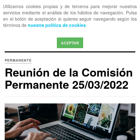
Utilizamos cookies propias y de terceros para mejorar nuestros
OFF CANVAS
servicios mediante el análisis de los hábitos de navegación. Pulsa
en el botón de aceptación si quieres seguir navegando según los
términos de
nuestra política de cookies
ACEPTAR
PERMANENTE
Reunión de la Comisión
Permanente 25/03/2022