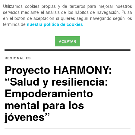
Utilizamos cookies propias y de terceros para mejorar nuestros
OFF CANVAS
servicios mediante el análisis de los hábitos de navegación. Pulsa
en el botón de aceptación si quieres seguir navegando según los
términos de
nuestra política de cookies
ACEPTAR
REGIONAL ES
Proyecto HARMONY:
“Salud y resiliencia:
Empoderamiento
mental para los
jóvenes”