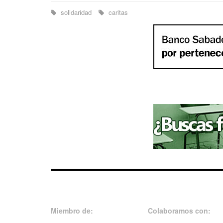
solidaridad
caritas
Miembro de:
Colaboramos con: