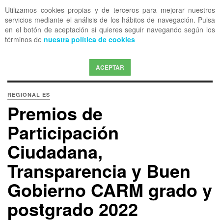
Utilizamos cookies propias y de terceros para mejorar nuestros
OFF CANVAS
servicios mediante el análisis de los hábitos de navegación. Pulsa
en el botón de aceptación si quieres seguir navegando según los
términos de
nuestra política de cookies
ACEPTAR
REGIONAL ES
Premios de
Participación
Ciudadana,
Transparencia y Buen
Gobierno CARM grado y
postgrado 2022