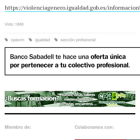
https://violenciagenero.igualdad.gob.es/informacio
Visto: 1866
cpesrm
igualdad
sección profesional
Miembro de:
Colaboramos con: