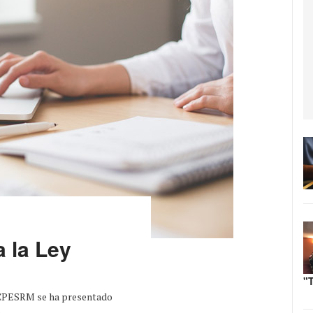
 la Ley
"
l CPESRM se ha presentado
..