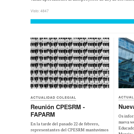
Visto: 4847
ACTUAL
ACTUALIDAD COLEGIAL
Nuev
Reunión CPESRM -
FAPARM
Os infor
nueva we
En la tarde del pasado 22 de febrero,
Educador
representantes del CPESRM mantuvimos
Murcia: .