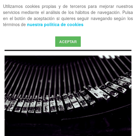
Utilizamos cookies propias y de terceros para mejorar nuestros
OFF CANVAS
servicios mediante el análisis de los hábitos de navegación. Pulsa
en el botón de aceptación si quieres seguir navegando según los
términos de
nuestra política de cookies
ACEPTAR