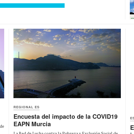
REGIONAL ES
Encuesta del impacto de la COVID19
E
EAPN Murcia
E
 de
La Red de Lucha contra la Pobreza y Exclusión Social de