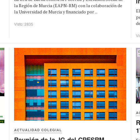
i
la Región de Murcia (EAPN-RM) con la colaboración de
El
la Universidad de Murcia y financiado por ...
pe
de
Visto: 2835
Vi
A
R
1
ACTUALIDAD COLEGIAL
Reunión de la JG del CPESRM