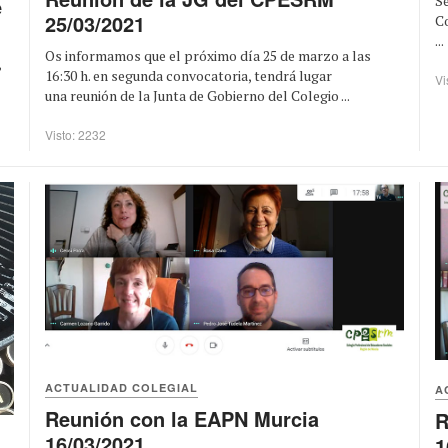
S
e
25/03/2021
C
...
Os informamos que el próximo día 25 de marzo a las
,
16:30 h. en segunda convocatoria, tendrá lugar
Vi
una reunión de la Junta de Gobierno del Colegio ...
Visto: 2232
ACTUALIDAD COLEGIAL
A
Reunión con la EAPN Murcia
R
16/03/2021
1